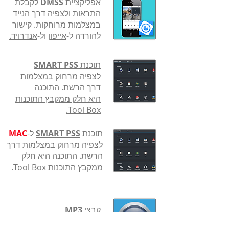
​אפליקציית
DMSS
לקבלת
התראות ולצפיה דרך הנייד
במצלמות מרוחקות. קישור
להורדה ל-
אייפון
ול-
אנדרויד.
תוכנת
SMART PSS
לצפיה מרחוק במצלמות
דרך הרשת. התוכנה
היא
חלק ממקבץ התוכנות
Tool Box.
תוכנת
SMART PSS
ל-
MAC
לצפיה מרחוק במצלמות דרך
הרשת. התוכנה היא
חלק
ממקבץ התוכנות Tool Box.
קבצי
MP3
להגדרת התרעות במצלמות