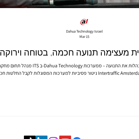
Dahua Technology Israel
Mar 15
ת מעצימה תנועה חכמה, בטוחה וירוקה 
ניטור פסיביות למערכות המסוגלות לקבל החלטות חכמות בזמן אמת. במהלך תערוכת terdam 2026
לגבי האופן שבו בינה מל
תמודדות עם עומס הולך וגובר על מערכות התחבורה שלהן. עומסי תנועה