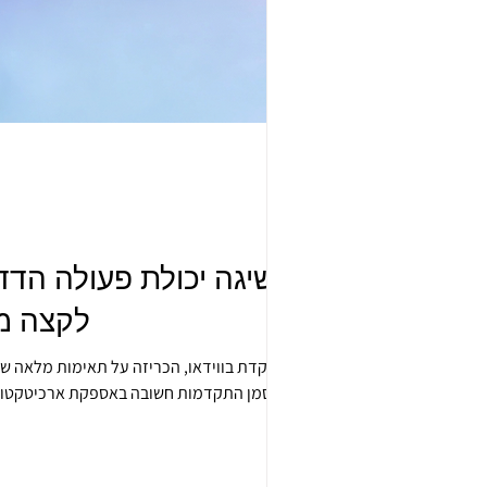
לקצה מ
uSee מבוססת על תקני ONVIF Profiles T, G ובעיקר 