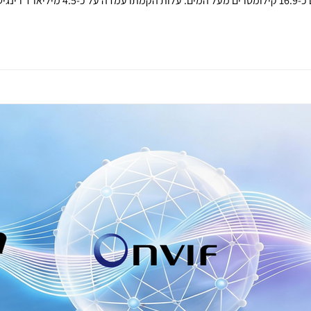
אנג, ומחזק את החיבור בין האי ליבשת. בכך הוא תומך בניידות אזורית, בי
הוקמה חברת Jambatan Kedua Sdn Bhd (JKSB)