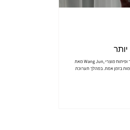
יותר
מאת Wang Jun, מנהל תחום מחקר ופיתוח מוצרי ITS ב-Dahua Technology הבינה המלאכותית משנה את הדרך שבה ערים מנהלות את התנועה – ממערכות
Intertraffic Ams , הציגה Dahua Technology את חזונה
אכותית ומודלי AI גדולים מעצבים מחדש את עתיד התחבורה והניידות. עם האצת תהליכי העיור והגידול המתמיד בביקוש לניידות, ערים