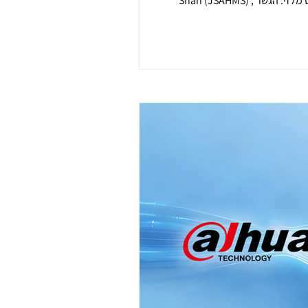
Shah (JSAHMS) , משתרע לאורך כולל של כ-24 קילומטרים, מתוכם כ-16.9 קילומטרים מעל המים. עלות הקמתו עמדה על כ-4.5 מיליארד רינגיט מלזי. הגשר
עילות הלוגיסטית ובהתפתחות