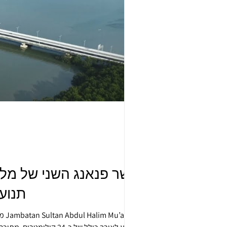
גשר פנאנג השני של מל
תנוע
מע