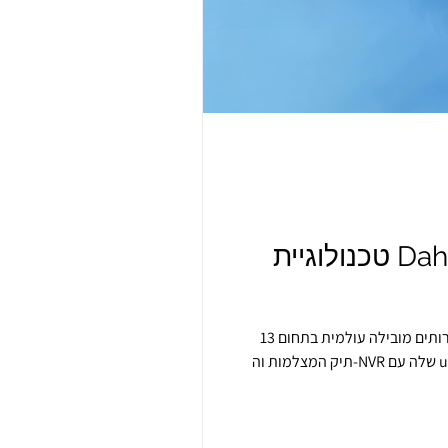
טכנולוגיית Dahua משיגה יכולת פעולה הדדית חלקה עם ארטקו: אבטחה מוכנה
13 בינואר 2026 / האנגג'ואו, סין. דאהואה טכנולוג'י, ספקית פתרונות ושירותים מובילה עולמית בתחום AIoT המתמקדת בווידאו, הכריזה על תאימות מלאה של
תיק המצלמות וה-NVR שלה עם uSee VMS של Arteco, מה שמסמן התקדמות חשובה באספקת ארכיטקטורות אבטחה חכמות, יעילות יותר ומבוססות סטנדרטים.
שילוב טכנולוגיות מתקדם בין Dahua ל-Arteco: אינטגרציה חכמה לניהול וידאו כיצד פועלת האינטגרציה? האינטגרציה בין מוצרי Dahua לפלטפורמת Arteco