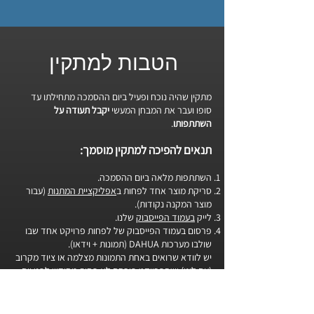
הטבות למתקין
מתקין שהיה נוכח ופעיל ביום ההסמכה מתחילתו עד
סופו ועבר את המבחן המעשי
יקבל תעודה על
השתתפותו
.
תנאים להפיכה למתקין מוסמך:
השתתפות מלאה ביום ההסמכה.
סריקת מוצר אחד לפחות ב
אפליקציית המתנות
(עבור
מוצר המקנה נקודות).
לייק
בעמוד הפייסבוק
שלנו.
פרסום בעמוד הפייסבוק של לפחות פרויקט אחד שבו
שולבו מערכות DAHUA (תמונות + וידאו).
יש לוודא שרואים באחת התמונות מצלמה או ציוד מקרוב
(עם לוגו) ושהפרויקט פורסם לא פחות מחודש לפני יום
ההסמכה. (לא לתייג פרויקטים ישנים)
הטבות למתקין שעמד בדרישות (ישוחררו פעם